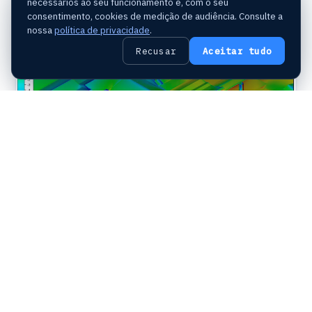
necessários ao seu funcionamento e, com o seu
consentimento, cookies de medição de audiência. Consulte a
nossa
política de privacidade
.
Recusar
Aceitar tudo
Estudo dos coeficientes de pressão à escala
da fábrica
Criação do gémeo digital
Para este estudo, a totalidade do local de Veauche
foi reproduzida com um programa 3D. A reprodução
3D do local dá origem a um
gémeo digital
. Para que