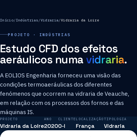
Início
/
Indústrias
/
Vidraria
/
Vidraria da Loire
PROJETO · INDÚSTRIAS
Estudo CFD dos efeitos
aeráulicos numa
vidraria
.
A EOLIOS Engenharia forneceu uma visão das
condições termoaeráulicas dos diferentes
fenómenos que ocorrem na vidraria de Veauche,
em relação com os processos dos fornos e das
máquinas IS.
PROJETO
ANO
CLIENTE
LOCALIZAÇÃO
TIPOLOGIA
Vidraria da Loire
2020
O-I
França
Vidraria