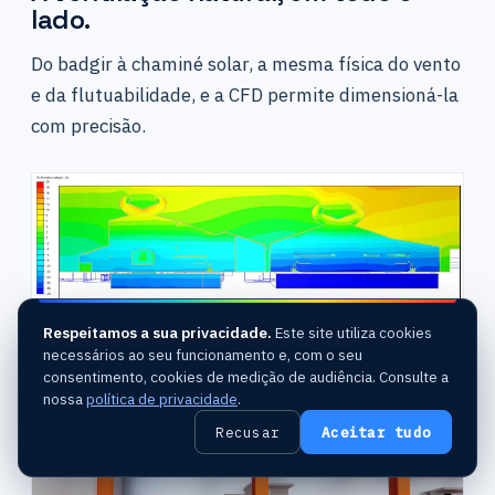
lado.
Do badgir à chaminé solar, a mesma física do vento
e da flutuabilidade, e a CFD permite dimensioná-la
com precisão.
Respeitamos a sua privacidade.
Este site utiliza cookies
AVAC
necessários ao seu funcionamento e, com o seu
Efeito de tiragem térmica
consentimento, cookies de medição de audiência. Consulte a
nossa
política de privacidade
.
Recusar
Aceitar tudo