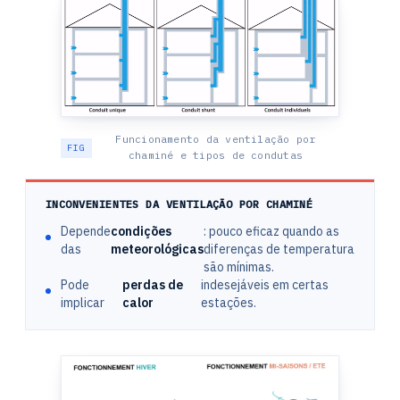
Funcionamento da ventilação por
chaminé e tipos de condutas
INCONVENIENTES DA VENTILAÇÃO POR CHAMINÉ
Depende
condições
: pouco eficaz quando as
das
meteorológicas
diferenças de temperatura
são mínimas.
Pode
perdas de
indesejáveis em certas
implicar
calor
estações.