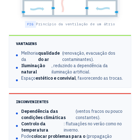
Princípio da ventilação de um átrio
VANTAGENS
Melhoria
qualidade
(renovação, evacuação dos
da
do ar
contaminantes).
Iluminação
, reduzindo a dependência da
natural
iluminação artificial.
Espaço
estético e convivial
, favorecendo as trocas.
INCONVENIENTES
Dependência das
(ventos fracos ou pouco
condições climáticas
constantes).
Controlo da
: flutuações no verão como no
temperatura
inverno.
Pode
colocar problemas para o
(propagação