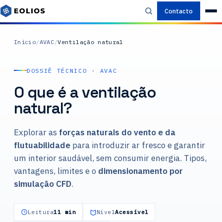
Contacto
Início
/
AVAC
/
Ventilação natural
DOSSIÊ TÉCNICO · AVAC
O que é a ventilação
natural?
Explorar as
forças naturais do vento e da
flutuabilidade
para introduzir ar fresco e garantir
um interior saudável, sem consumir energia. Tipos,
vantagens, limites e o
dimensionamento por
simulação CFD
.
Leitura
11 min
Nível
Acessível