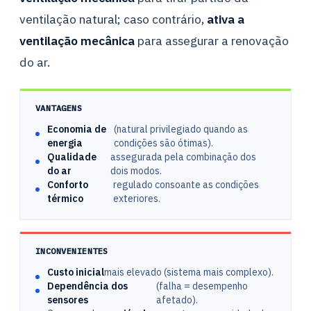
ventilação natural; caso contrário,
ativa a
ventilação mecânica
para assegurar a renovação
do ar.
VANTAGENS
Economia de
(natural privilegiado quando as
energia
condições são ótimas).
Qualidade
assegurada pela combinação dos
do ar
dois modos.
Conforto
regulado consoante as condições
térmico
exteriores.
INCONVENIENTES
Custo inicial
mais elevado (sistema mais complexo).
Dependência dos
(falha = desempenho
sensores
afetado).