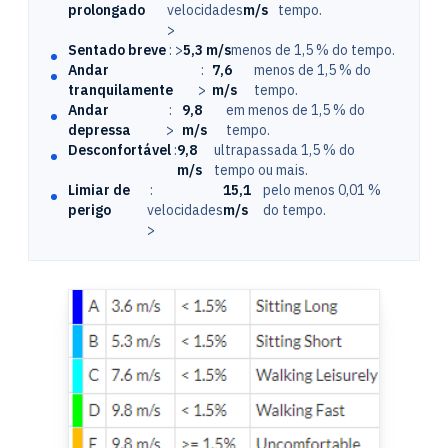
prolongado
velocidades
m/s
tempo.
>
Sentado breve
: >
5,3 m/s
menos de 1,5 % do tempo.
Andar
:
7,6
menos de 1,5 % do
tranquilamente
>
m/s
tempo.
Andar
:
9,8
em menos de 1,5 % do
depressa
>
m/s
tempo.
Desconfortável
:
9,8
ultrapassada 1,5 % do
m/s
tempo ou mais.
Limiar de
:
15,1
pelo menos 0,01 %
perigo
velocidades
m/s
do tempo.
>