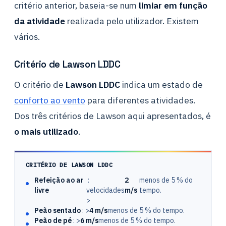
critério anterior, baseia-se num
limiar em função
da atividade
realizada pelo utilizador. Existem
vários.
Critério de Lawson LDDC
O critério de
Lawson LDDC
indica um estado de
conforto ao vento
para diferentes atividades.
Dos três critérios de Lawson aqui apresentados, é
o mais utilizado
.
CRITÉRIO DE LAWSON LDDC
Refeição ao ar
:
2
menos de 5 % do
livre
velocidades
m/s
tempo.
>
Peão sentado
: >
4 m/s
menos de 5 % do tempo.
Peão de pé
: >
6 m/s
menos de 5 % do tempo.