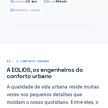
Leitura
10 min
Nível
Método
Conforto urbano
Cartografia CFD do conforto dos peões
— projeto de escola em Courbevoie
01 — O CONFORTO URBANO
A EOLIOS, os engenheiros do
conforto urbano
A qualidade de vida urbana reside muitas
vezes nos pequenos detalhes que
moldam o nosso quotidiano. Entre eles, o