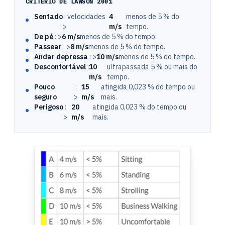
CRITÉRIO DE LAWSON 2001
Sentado
: velocidades
4
menos de 5 % do
>
m/s
tempo.
De pé
: >
6 m/s
menos de 5 % do tempo.
Passear
: >
8 m/s
menos de 5 % do tempo.
Andar depressa
: >
10 m/s
menos de 5 % do tempo.
Desconfortável
:
10
ultrapassada 5 % ou mais do
m/s
tempo.
Pouco
:
15
atingida 0,023 % do tempo ou
seguro
>
m/s
mais.
Perigoso
:
20
atingida 0,023 % do tempo ou
>
m/s
mais.