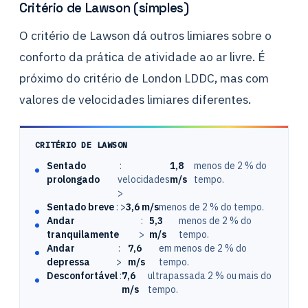
Critério de Lawson (simples)
O critério de Lawson dá outros limiares sobre o
conforto da prática de atividade ao ar livre. É
próximo do critério de London LDDC, mas com
valores de velocidades limiares diferentes.
CRITÉRIO DE LAWSON
Sentado
:
1,8
menos de 2 % do
prolongado
velocidades
m/s
tempo.
>
Sentado breve
: >
3,6 m/s
menos de 2 % do tempo.
Andar
:
5,3
menos de 2 % do
tranquilamente
>
m/s
tempo.
Andar
:
7,6
em menos de 2 % do
depressa
>
m/s
tempo.
Desconfortável
:
7,6
ultrapassada 2 % ou mais do
m/s
tempo.