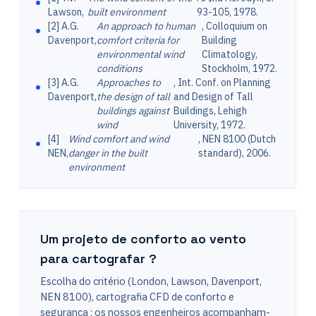
Lawson,
built environment
93-105, 1978.
[2] A.G.
An approach to human
, Colloquium on
Davenport,
comfort criteria for
Building
environmental wind
Climatology,
conditions
Stockholm, 1972.
[3] A.G.
Approaches to
, Int. Conf. on Planning
Davenport,
the design of tall
and Design of Tall
buildings against
Buildings, Lehigh
wind
University, 1972.
[4]
Wind comfort and wind
, NEN 8100 (Dutch
NEN,
danger in the built
standard), 2006.
environment
Um projeto de conforto ao vento
para cartografar ?
Escolha do critério (London, Lawson, Davenport,
NEN 8100), cartografia CFD de conforto e
segurança : os nossos engenheiros acompanham-