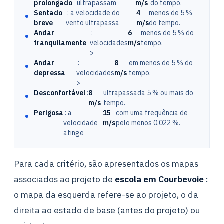
prolongado
ultrapassam
m/s
do tempo.
Sentado
: a velocidade do
4
menos de 5 %
breve
vento ultrapassa
m/s
do tempo.
Andar
:
6
menos de 5 % do
tranquilamente
velocidades
m/s
tempo.
>
Andar
:
8
em menos de 5 % do
depressa
velocidades
m/s
tempo.
>
Desconfortável
:
8
ultrapassada 5 % ou mais do
m/s
tempo.
Perigosa
: a
15
com uma frequência de
velocidade
m/s
pelo menos 0,022 %.
atinge
Para cada critério, são apresentados os mapas
associados ao projeto de
escola em Courbevoie
:
o mapa da esquerda refere-se ao projeto, o da
direita ao estado de base (antes do projeto) ou