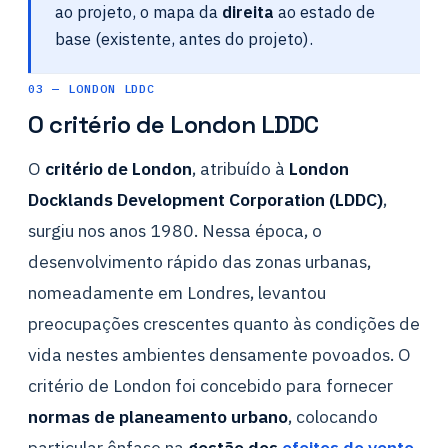
ao projeto, o mapa da
direita
ao estado de
base (existente, antes do projeto).
03 — LONDON LDDC
O critério de London LDDC
O
critério de London
, atribuído à
London
Docklands Development Corporation (LDDC)
,
surgiu nos anos 1980. Nessa época, o
desenvolvimento rápido das zonas urbanas,
nomeadamente em Londres, levantou
preocupações crescentes quanto às condições de
vida nestes ambientes densamente povoados. O
critério de London foi concebido para fornecer
normas de planeamento urbano
, colocando
particular ênfase na
gestão dos
efeitos do vento
.