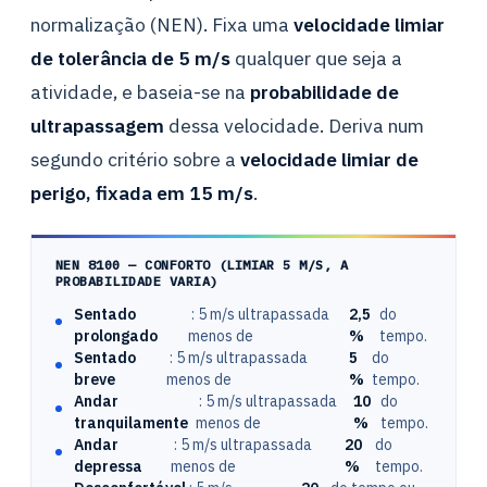
normalização (NEN). Fixa uma
velocidade limiar
de tolerância de 5 m/s
qualquer que seja a
atividade, e baseia-se na
probabilidade de
ultrapassagem
dessa velocidade. Deriva num
segundo critério sobre a
velocidade limiar de
perigo, fixada em 15 m/s
.
NEN 8100 — CONFORTO (LIMIAR 5 M/S, A
PROBABILIDADE VARIA)
Sentado
: 5 m/s ultrapassada
2,5
do
prolongado
menos de
%
tempo.
Sentado
: 5 m/s ultrapassada
5
do
breve
menos de
%
tempo.
Andar
: 5 m/s ultrapassada
10
do
tranquilamente
menos de
%
tempo.
Andar
: 5 m/s ultrapassada
20
do
depressa
menos de
%
tempo.