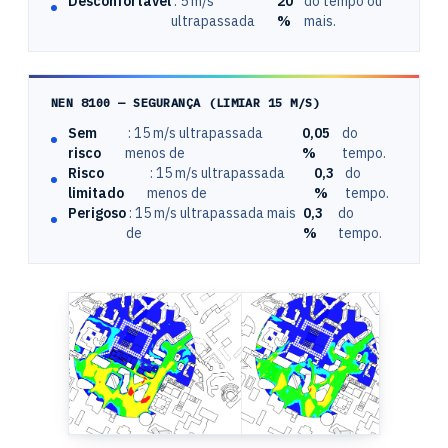
Desconfortável
: 5 m/s
20
do tempo ou
ultrapassada
%
mais.
NEN 8100 — SEGURANÇA (LIMIAR 15 M/S)
Sem
: 15 m/s ultrapassada
0,05
do
risco
menos de
%
tempo.
Risco
: 15 m/s ultrapassada
0,3
do
limitado
menos de
%
tempo.
Perigoso
: 15 m/s ultrapassada mais
0,3
do
de
%
tempo.