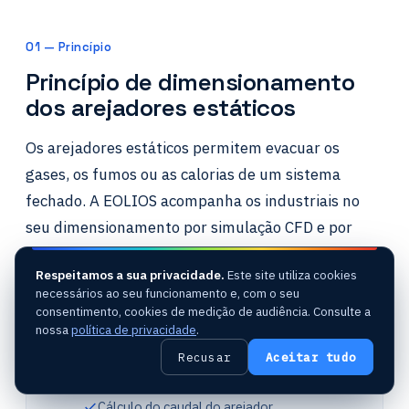
01 — Princípio
Princípio de dimensionamento
dos arejadores estáticos
Os arejadores estáticos permitem evacuar os
gases, os fumos ou as calorias de um sistema
fechado. A EOLIOS acompanha os industriais no
seu dimensionamento por simulação CFD e por
cálculo.
Respeitamos a sua privacidade.
Este site utiliza cookies
necessários ao seu funcionamento e, com o seu
consentimento, cookies de medição de audiência. Consulte a
DIMENSIONAR
nossa
política de privacidade
.
Seleção do equipamento consoante o uso
Recusar
Aceitar tudo
Entradas de ar consoante as condições do
local
Cálculo do caudal do arejador