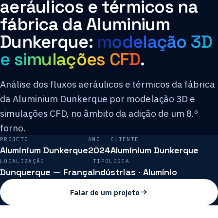
aeráulicos e térmicos na
fábrica da Aluminium
Dunkerque:
modelação 3D
e simulações CFD
.
Análise dos fluxos aeráulicos e térmicos da fábrica
da Aluminium Dunkerque por modelação 3D e
simulações CFD, no âmbito da adição de um 8.º
forno.
PROJETO
ANO
CLIENTE
Aluminium Dunkerque
2024
Aluminium Dunkerque
LOCALIZAÇÃO
TIPOLOGIA
Dunquerque — França
Indústrias · Alumínio
Falar de um projeto