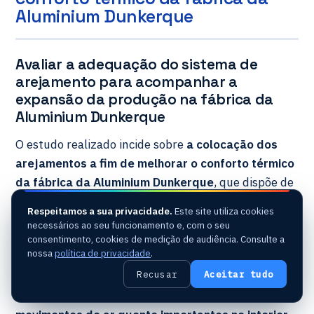
Aluminium Dunkerque
Avaliar a adequação do sistema de
arejamento para acompanhar a
expansão da produção na fábrica da
Aluminium Dunkerque
O estudo realizado incide sobre
a colocação dos
arejamentos a fim de melhorar o conforto térmico
da fábrica da Aluminium Dunkerque
, que dispõe de
um
sistema de arrefecimento por ventilação
Respeitamos a sua privacidade.
Este site utiliza cookies
natural
. A fábrica é composta por
7 fornos e uma
necessários ao seu funcionamento e, com o seu
linha de produção de lingotes
e, para aumentar a
consentimento, cookies de medição de audiência. Consulte a
nossa
política de privacidade
.
capacidade de produção, está prevista a criação de
Recusar
Aceitar tudo
um
8.º forno
. A
temperatura destes fornos situa-
se por volta dos 750 °C
, sendo por isso gerados