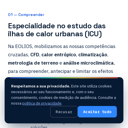
01 — Compreender
Especialidade no estudo das
ilhas de calor urbanas (ICU)
Na EOLIOS, mobilizamos as nossas competências
cruzadas,
CFD
,
calor entrópico
,
climatização
,
metrologia de terreno
e
análise microclimática
,
para compreender, antecipar e limitar os efeitos
das
ilhas de calor urbanas (ICU)
.
Respeitamos a sua privacidade.
Este site utiliza cookies
necessários ao seu funcionamento e, com o seu
consentimento, cookies de medição de audiência. Consulte a
MODELAR
nossa
política de privacidade
.
Modelação CFD
de alta resolução urbana
Recusar
Aceitar tudo
Apoio à conceção bioclimática
Visualização dos ganhos ligados às
soluções