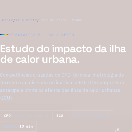
Início
/
Ar & Vento
/
Ilha de calor urbana
ESPECIALIDADE · AR & VENTO
Estudo do impacto da ilha
de calor urbana.
Competências cruzadas de CFD, térmica, metrologia de
terreno e análise microclimática: a EOLIOS compreende,
antecipa e limita os efeitos das ilhas de calor urbanas
(ICU).
CFD
microclima urbano
ICU
· cartografia térmica
Leitura
13 min