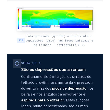
Sobrepressões (quente) a barlavento e
depressões (frio) nas faces laterais e
no telhado — cartografia CFD.
SABIA QUE ?
São as depressões que arrancam
Contrariamente à intuição, os sinistros de
telhado provêm raramente da « pressão »
do vento mas dos
picos de depressão
nos
beirais e nos ângulos : a envolvente é
aspirada para o exterior
. Estas sucções
locais, muito concentradas, são as mais