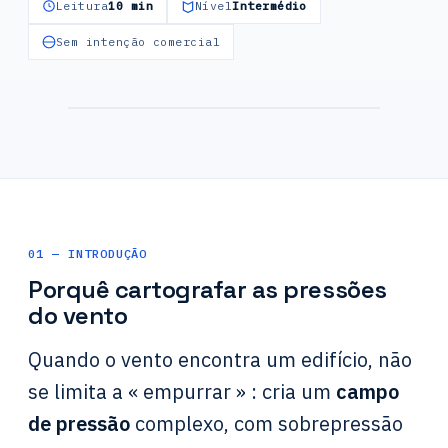
Leitura
10 min
Nível
Intermédio
Sem intenção comercial
Campo de pressão do vento sobre a
envolvente — CFD
01 — INTRODUÇÃO
Porquê cartografar as pressões
do vento
Quando o vento encontra um edifício, não
se limita a « empurrar » : cria um
campo
de pressão
complexo, com sobrepressão