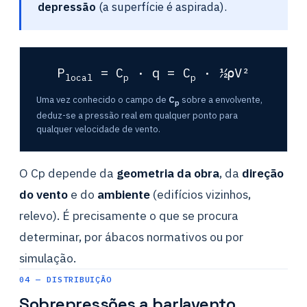
depressão
(a superfície é aspirada).
P
= C
· q = C
· ½ρV²
local
p
p
Uma vez conhecido o campo de
C
sobre a envolvente,
p
deduz-se a pressão real em qualquer ponto para
qualquer velocidade de vento.
O Cp depende da
geometria da obra
, da
direção
do vento
e do
ambiente
(edifícios vizinhos,
relevo). É precisamente o que se procura
determinar, por ábacos normativos ou por
simulação.
04 — DISTRIBUIÇÃO
Sobrepressões a barlavento,