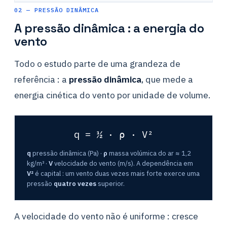
02 — PRESSÃO DINÂMICA
A pressão dinâmica : a energia do
vento
Todo o estudo parte de uma grandeza de
referência : a
pressão dinâmica
, que mede a
energia cinética do vento por unidade de volume.
q = ½ · ρ · V²
q
pressão dinâmica (Pa) ·
ρ
massa volúmica do ar ≈ 1,2
kg/m³ ·
V
velocidade do vento (m/s). A dependência em
V²
é capital : um vento duas vezes mais forte exerce uma
pressão
quatro vezes
superior.
A velocidade do vento não é uniforme : cresce