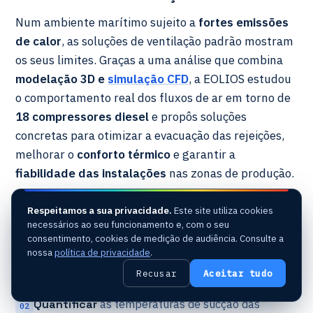
Num ambiente marítimo sujeito a
fortes emissões
de calor
, as soluções de ventilação padrão mostram
os seus limites. Graças a uma análise que combina
modelação 3D e
simulação CFD
, a EOLIOS estudou
o comportamento real dos fluxos de ar em torno de
18 compressores diesel
e propôs soluções
concretas para otimizar a evacuação das rejeições,
melhorar o
conforto térmico
e garantir a
fiabilidade das instalações
nas zonas de produção.
A missão articulava-se em torno de quatro
Respeitamos a sua privacidade.
Este site utiliza cookies
objetivos :
necessários ao seu funcionamento e, com o seu
consentimento, cookies de medição de audiência. Consulte a
Modelar
o navio, as suas máscaras aeráulicas e os
nossa
política de privacidade
.
01
18 compressores nas suas condições
Recusar
Aceitar tudo
meteorológicas reais.
Quantificar
as temperaturas de sucção das
02